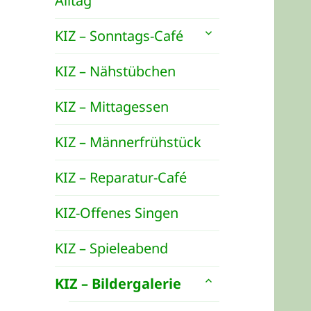
Alltag
untermenü
KIZ – Sonntags-Café
öffnen
KIZ – Nähstübchen
KIZ – Mittagessen
KIZ – Männerfrühstück
KIZ – Reparatur-Café
KIZ-Offenes Singen
KIZ – Spieleabend
untermenü
KIZ – Bildergalerie
öffnen