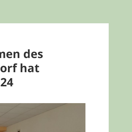
men des
orf hat
.24