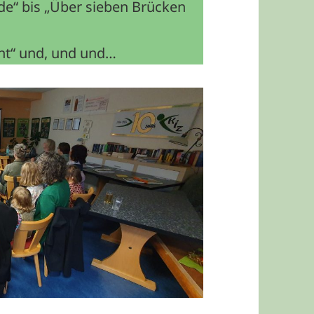
ade“ bis „Über sieben Brücken
cht“ und, und und…