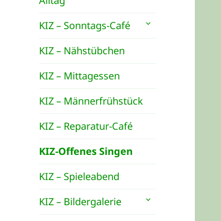
Alltag
untermenü
KIZ – Sonntags-Café
öffnen
KIZ – Nähstübchen
KIZ – Mittagessen
KIZ – Männerfrühstück
KIZ – Reparatur-Café
KIZ-Offenes Singen
KIZ – Spieleabend
untermenü
KIZ – Bildergalerie
öffnen